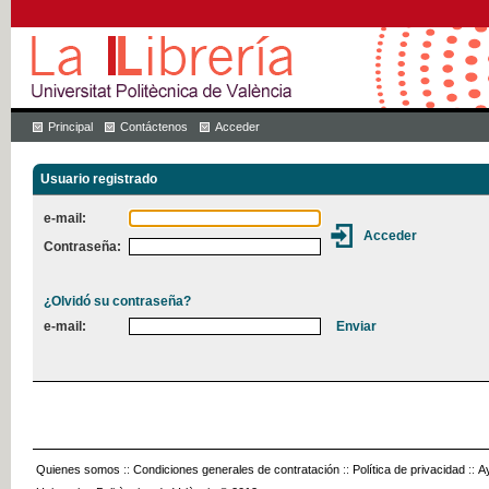
Principal
Contáctenos
Acceder
Usuario registrado
e-mail:
Contraseña:
¿Olvidó su contraseña?
e-mail:
Quienes somos
::
Condiciones generales de contratación
::
Política de privacidad
::
A