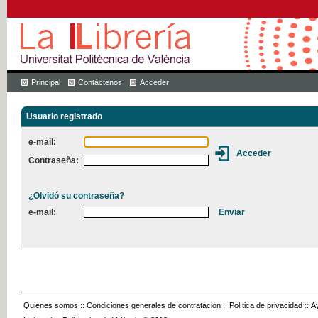
Principal
Contáctenos
Acceder
Usuario registrado
e-mail:
Contraseña:
¿Olvidó su contraseña?
e-mail:
Quienes somos
::
Condiciones generales de contratación
::
Política de privacidad
::
A