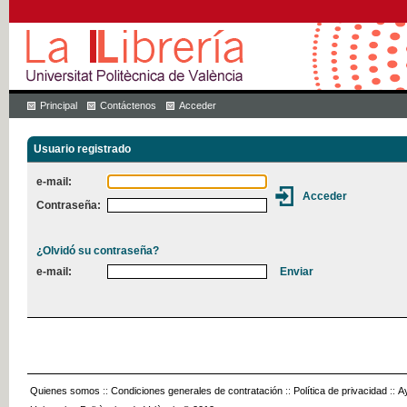
Principal
Contáctenos
Acceder
Usuario registrado
e-mail:
Contraseña:
¿Olvidó su contraseña?
e-mail:
Quienes somos
::
Condiciones generales de contratación
::
Política de privacidad
::
A