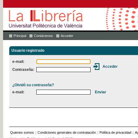
Principal
Contáctenos
Acceder
Usuario registrado
e-mail:
Contraseña:
¿Olvidó su contraseña?
e-mail:
Quienes somos
::
Condiciones generales de contratación
::
Política de privacidad
::
A