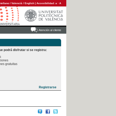
tellano
/
Valencià
/
English
|
Accesibilidad:
a
·
A
Atención al cliente
e podrá disfrutar si se registra:


iones

es gratuitas
