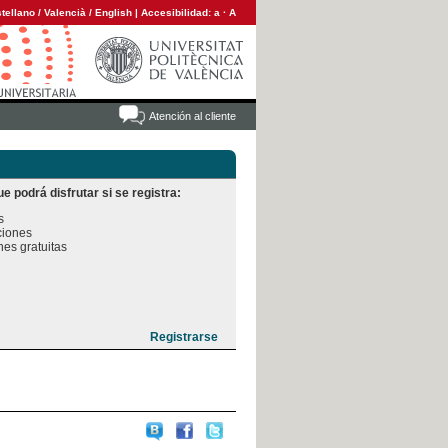
tellano
/
Valencià
/
English
|
Accesibilidad:
a
·
A
Atención al cliente
e podrá disfrutar si se registra:


iones

es gratuitas
