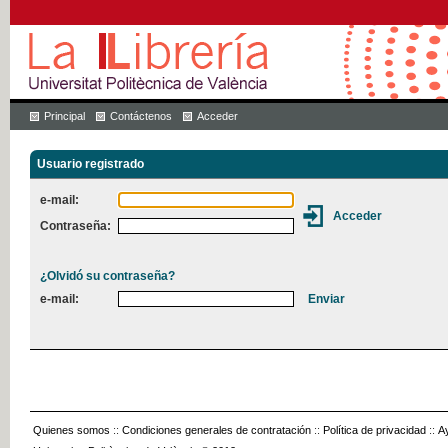
Principal
Contáctenos
Acceder
Usuario registrado
e-mail:
Contraseña:
¿Olvidó su contraseña?
e-mail:
Quienes somos
::
Condiciones generales de contratación
::
Política de privacidad
::
A