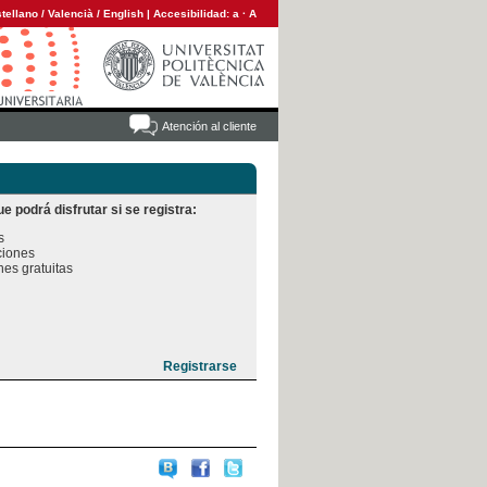
tellano
/
Valencià
/
English
|
Accesibilidad:
a
·
A
Atención al cliente
e podrá disfrutar si se registra:


iones

es gratuitas
