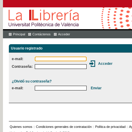
Principal
Contáctenos
Acceder
Usuario registrado
e-mail:
Contraseña:
¿Olvidó su contraseña?
e-mail:
Quienes somos
::
Condiciones generales de contratación
::
Política de privacidad
::
A