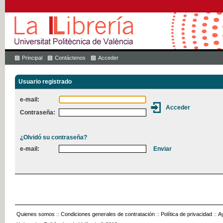
Principal
Contáctenos
Acceder
Usuario registrado
e-mail:
Contraseña:
¿Olvidó su contraseña?
e-mail:
Quienes somos
::
Condiciones generales de contratación
::
Política de privacidad
::
A