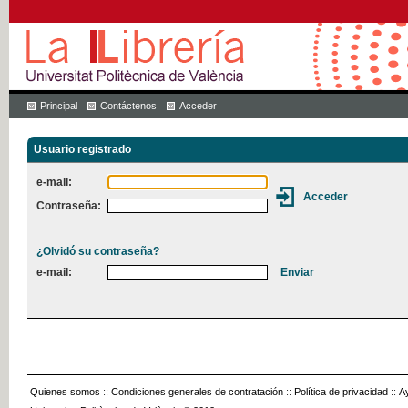
Principal
Contáctenos
Acceder
Usuario registrado
e-mail:
Contraseña:
¿Olvidó su contraseña?
e-mail:
Quienes somos
::
Condiciones generales de contratación
::
Política de privacidad
::
A