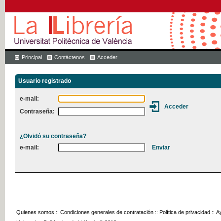
Principal
Contáctenos
Acceder
Usuario registrado
e-mail:
Contraseña:
¿Olvidó su contraseña?
e-mail:
Quienes somos
::
Condiciones generales de contratación
::
Política de privacidad
::
A