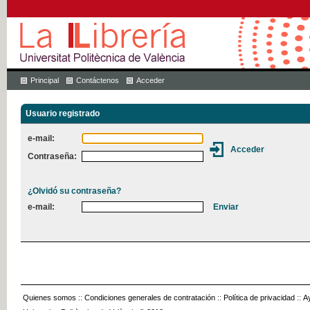
Principal
Contáctenos
Acceder
Usuario registrado
e-mail:
Contraseña:
¿Olvidó su contraseña?
e-mail:
Quienes somos
::
Condiciones generales de contratación
::
Política de privacidad
::
A