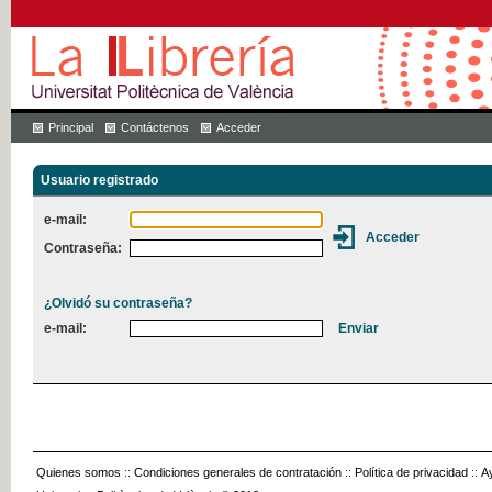
Principal
Contáctenos
Acceder
Usuario registrado
e-mail:
Contraseña:
¿Olvidó su contraseña?
e-mail:
Quienes somos
::
Condiciones generales de contratación
::
Política de privacidad
::
A