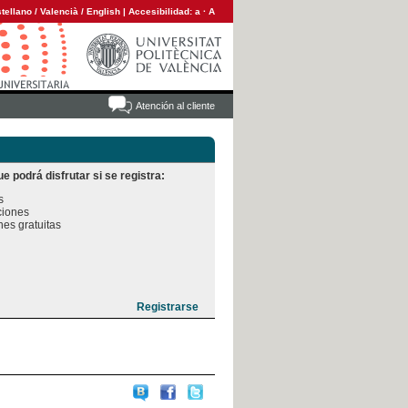
tellano
/
Valencià
/
English
|
Accesibilidad:
a
·
A
Atención al cliente
e podrá disfrutar si se registra:


iones

es gratuitas
