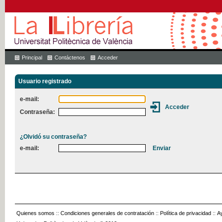
Principal
Contáctenos
Acceder
Usuario registrado
e-mail:
Contraseña:
¿Olvidó su contraseña?
e-mail:
Quienes somos
::
Condiciones generales de contratación
::
Política de privacidad
::
A