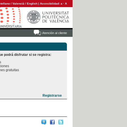
tellano
/
Valencià
/
English
|
Accesibilidad:
a
·
A
Atención al cliente
e podrá disfrutar si se registra:


iones

es gratuitas
