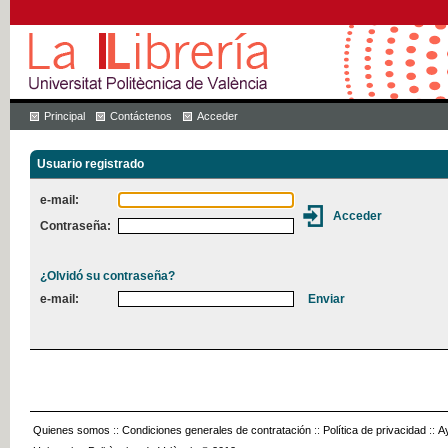
Principal
Contáctenos
Acceder
Usuario registrado
e-mail:
Contraseña:
¿Olvidó su contraseña?
e-mail:
Quienes somos
::
Condiciones generales de contratación
::
Política de privacidad
::
A