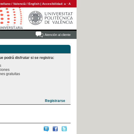
tellano
/
Valencià
/
English
|
Accesibilidad:
a
·
A
Atención al cliente
e podrá disfrutar si se registra:


iones

es gratuitas
