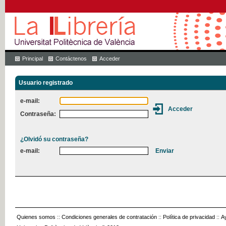
Principal
Contáctenos
Acceder
Usuario registrado
e-mail:
Contraseña:
¿Olvidó su contraseña?
e-mail:
Quienes somos
::
Condiciones generales de contratación
::
Política de privacidad
::
A