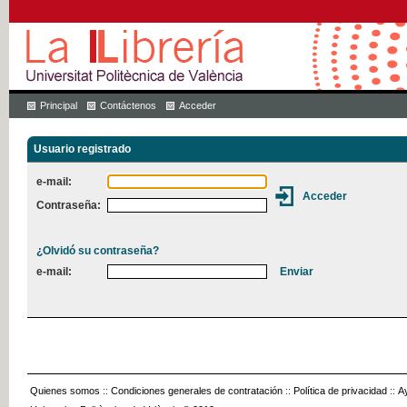
Principal
Contáctenos
Acceder
Usuario registrado
e-mail:
Contraseña:
¿Olvidó su contraseña?
e-mail:
Quienes somos
::
Condiciones generales de contratación
::
Política de privacidad
::
A