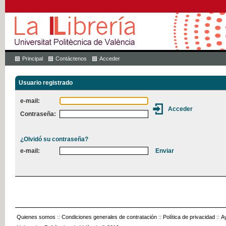
Principal
Contáctenos
Acceder
Usuario registrado
e-mail:
Contraseña:
¿Olvidó su contraseña?
e-mail:
Quienes somos
::
Condiciones generales de contratación
::
Política de privacidad
::
A