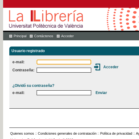
Principal
Contáctenos
Acceder
Usuario registrado
e-mail:
Contraseña:
¿Olvidó su contraseña?
e-mail:
Quienes somos
::
Condiciones generales de contratación
::
Política de privacidad
::
A