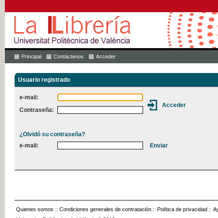
Principal
Contáctenos
Acceder
Usuario registrado
e-mail:
Contraseña:
¿Olvidó su contraseña?
e-mail:
Quienes somos
::
Condiciones generales de contratación
::
Política de privacidad
::
A