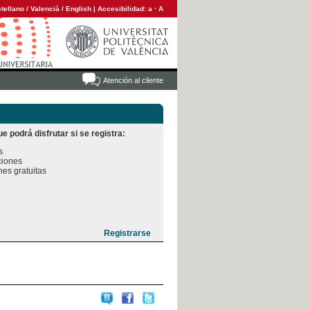
tellano
/
Valencià
/
English
|
Accesibilidad:
a
·
A
Atención al cliente
e podrá disfrutar si se registra:


iones

es gratuitas
