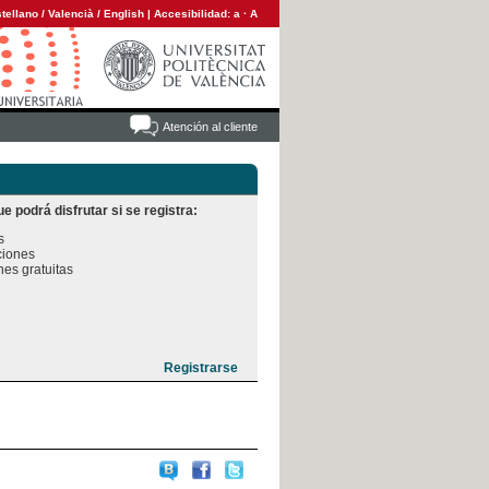
tellano
/
Valencià
/
English
|
Accesibilidad:
a
·
A
Atención al cliente
e podrá disfrutar si se registra:


iones

es gratuitas
