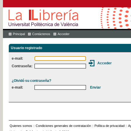
Principal
Contáctenos
Acceder
Usuario registrado
e-mail:
Contraseña:
¿Olvidó su contraseña?
e-mail:
Quienes somos
::
Condiciones generales de contratación
::
Política de privacidad
::
A