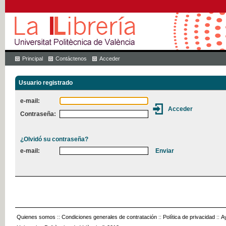
Principal
Contáctenos
Acceder
Usuario registrado
e-mail:
Contraseña:
¿Olvidó su contraseña?
e-mail:
Quienes somos
::
Condiciones generales de contratación
::
Política de privacidad
::
A