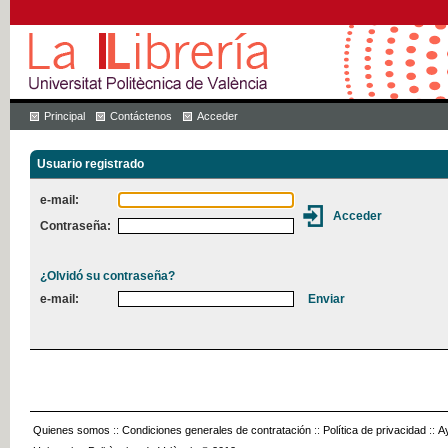
Principal
Contáctenos
Acceder
Usuario registrado
e-mail:
Contraseña:
¿Olvidó su contraseña?
e-mail:
Quienes somos
::
Condiciones generales de contratación
::
Política de privacidad
::
A