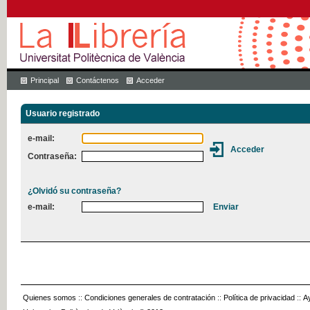
Principal
Contáctenos
Acceder
Usuario registrado
e-mail:
Contraseña:
¿Olvidó su contraseña?
e-mail:
Quienes somos
::
Condiciones generales de contratación
::
Política de privacidad
::
A