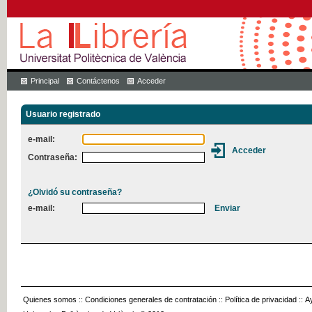
Principal
Contáctenos
Acceder
Usuario registrado
e-mail:
Contraseña:
¿Olvidó su contraseña?
e-mail:
Quienes somos
::
Condiciones generales de contratación
::
Política de privacidad
::
A