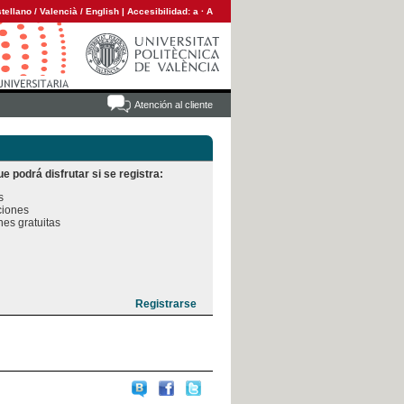
tellano
/
Valencià
/
English
|
Accesibilidad:
a
·
A
Atención al cliente
e podrá disfrutar si se registra:


iones

es gratuitas
