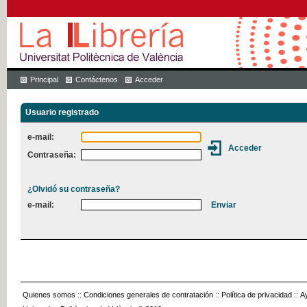
Principal
Contáctenos
Acceder
Usuario registrado
e-mail:
Contraseña:
¿Olvidó su contraseña?
e-mail:
Quienes somos
::
Condiciones generales de contratación
::
Política de privacidad
::
A