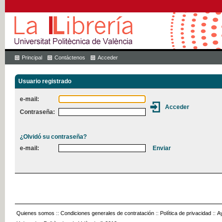
Principal
Contáctenos
Acceder
Usuario registrado
e-mail:
Contraseña:
¿Olvidó su contraseña?
e-mail:
Quienes somos
::
Condiciones generales de contratación
::
Política de privacidad
::
A