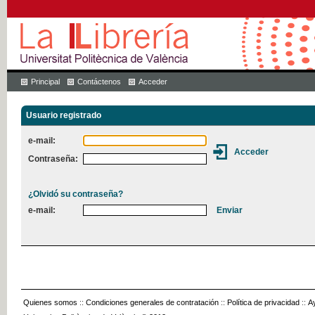
Principal
Contáctenos
Acceder
Usuario registrado
e-mail:
Contraseña:
¿Olvidó su contraseña?
e-mail:
Quienes somos
::
Condiciones generales de contratación
::
Política de privacidad
::
A