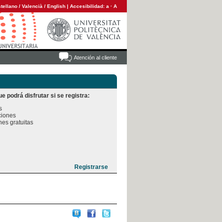
tellano
/
Valencià
/
English
|
Accesibilidad:
a
·
A
Atención al cliente
e podrá disfrutar si se registra:


iones

es gratuitas
