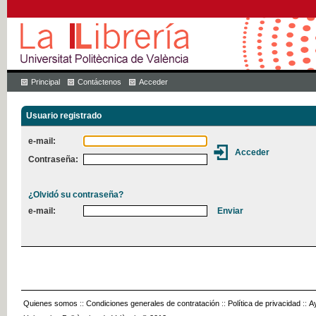
Principal
Contáctenos
Acceder
Usuario registrado
e-mail:
Contraseña:
¿Olvidó su contraseña?
e-mail:
Quienes somos
::
Condiciones generales de contratación
::
Política de privacidad
::
A