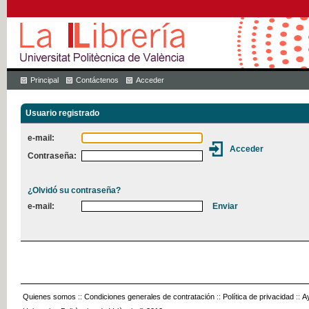
Principal
Contáctenos
Acceder
Usuario registrado
e-mail:
Contraseña:
¿Olvidó su contraseña?
e-mail:
Quienes somos
::
Condiciones generales de contratación
::
Política de privacidad
::
A