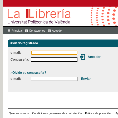
Principal
Contáctenos
Acceder
Usuario registrado
e-mail:
Contraseña:
¿Olvidó su contraseña?
e-mail:
Quienes somos
::
Condiciones generales de contratación
::
Política de privacidad
::
A