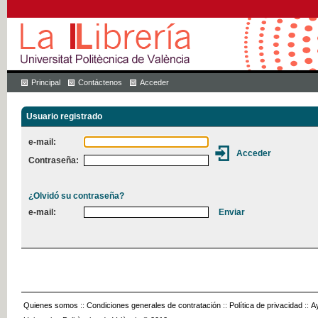
Principal
Contáctenos
Acceder
Usuario registrado
e-mail:
Contraseña:
¿Olvidó su contraseña?
e-mail:
Quienes somos
::
Condiciones generales de contratación
::
Política de privacidad
::
A