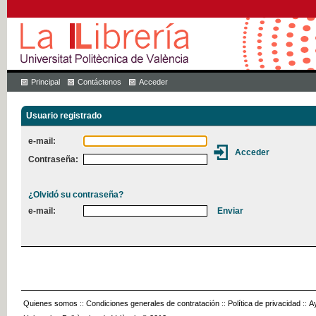
Principal
Contáctenos
Acceder
Usuario registrado
e-mail:
Contraseña:
¿Olvidó su contraseña?
e-mail:
Quienes somos
::
Condiciones generales de contratación
::
Política de privacidad
::
A