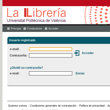
Principal
Contáctenos
Acceder
Usuario registrado
e-mail:
Contraseña:
¿Olvidó su contraseña?
e-mail:
Quienes somos
::
Condiciones generales de contratación
::
Política de privacidad
::
A