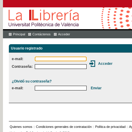
Principal
Contáctenos
Acceder
Usuario registrado
e-mail:
Contraseña:
¿Olvidó su contraseña?
e-mail:
Quienes somos
::
Condiciones generales de contratación
::
Política de privacidad
::
A