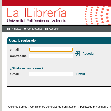
Principal
Contáctenos
Acceder
Usuario registrado
e-mail:
Contraseña:
¿Olvidó su contraseña?
e-mail:
Quienes somos
::
Condiciones generales de contratación
::
Política de privacidad
::
A