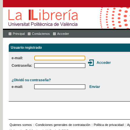
Principal
Contáctenos
Acceder
Usuario registrado
e-mail:
Contraseña:
¿Olvidó su contraseña?
e-mail:
Quienes somos
::
Condiciones generales de contratación
::
Política de privacidad
::
A