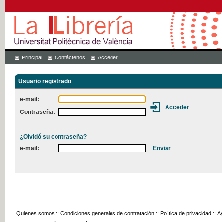
Principal
Contáctenos
Acceder
Usuario registrado
e-mail:
Contraseña:
¿Olvidó su contraseña?
e-mail:
Quienes somos
::
Condiciones generales de contratación
::
Política de privacidad
::
A