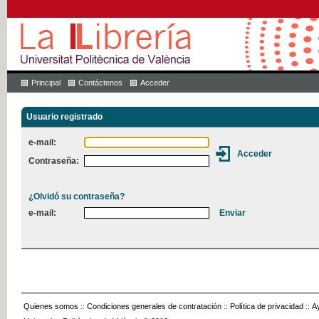
Principal
Contáctenos
Acceder
Usuario registrado
e-mail:
Contraseña:
¿Olvidó su contraseña?
e-mail:
Quienes somos
::
Condiciones generales de contratación
::
Política de privacidad
::
A