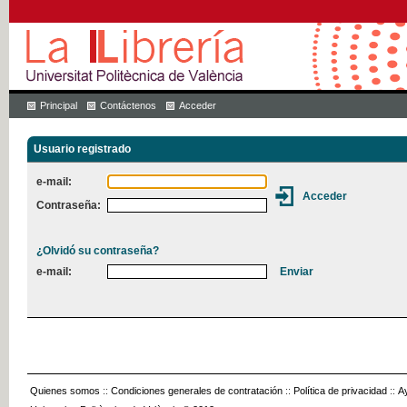
Principal
Contáctenos
Acceder
Usuario registrado
e-mail:
Contraseña:
¿Olvidó su contraseña?
e-mail:
Quienes somos
::
Condiciones generales de contratación
::
Política de privacidad
::
A