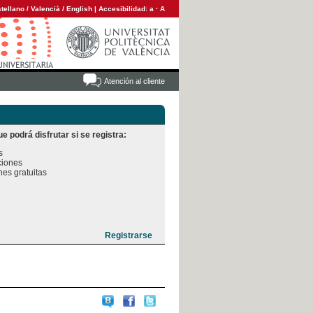
tellano
/
Valencià
/
English
|
Accesibilidad:
a
·
A
Atención al cliente
e podrá disfrutar si se registra:


iones

es gratuitas
