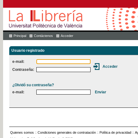
Principal
Contáctenos
Acceder
Usuario registrado
e-mail:
Contraseña:
¿Olvidó su contraseña?
e-mail:
Quienes somos
::
Condiciones generales de contratación
::
Política de privacidad
::
A